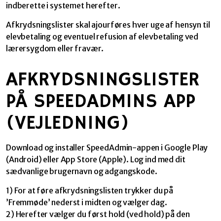
indberette i systemet herefter.
Afkrydsningslister skal ajourføres hver uge af hensyn til
elevbetaling og eventuel refusion af elevbetaling ved
lærersygdom eller fravær.
AFKRYDSNINGSLISTER
PÅ SPEEDADMINS APP
(VEJLEDNING)
Download og installer SpeedAdmin-appen i Google Play
(Android) eller App Store (Apple). Log ind med dit
sædvanlige brugernavn og adgangskode.
1) For at føre afkrydsningslisten trykker du på
’Fremmøde’ nederst i midten og vælger dag.
2) Herefter vælger du først hold (ved hold) på den