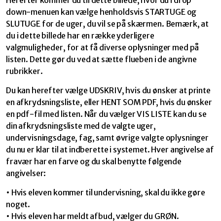
Herefter kommer du til dette billede, hvor du i drop
down-menuen kan vælge henholdsvis STARTUGE og
SLUTUGE for de uger, du vil se på skærmen. Bemærk, at
du i dette billede har en række yderligere
valgmuligheder, for at få diverse oplysninger med på
listen. Dette gør du ved at sætte flueben i de angivne
rubrikker.
Du kan herefter vælge UDSKRIV, hvis du ønsker at printe
en afkrydsningsliste, eller HENT SOM PDF, hvis du ønsker
en pdf-fil med listen. Når du vælger VIS LISTE kan du se
din afkrydsningsliste med de valgte uger,
undervisningsdage, fag, samt øvrige valgte oplysninger
du nu er klar til at indberette i systemet. Hver angivelse af
fravær har en farve og du skal benytte følgende
angivelser:
• Hvis eleven kommer til undervisning, skal du ikke gøre
noget.
• Hvis eleven har meldt afbud, vælger du GRØN.