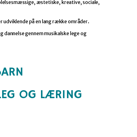
ølelsesmæssige, æstetiske, kreative, sociale,
er udviklende på en lang række områder.
 og dannelse gennem musikalske lege og
BARN
LEG OG LÆRING