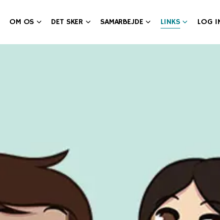
OM OS
DET SKER
SAMARBEJDE
LINKS
LOG I