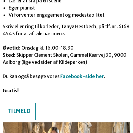
Lærer at stå på en scene
Egen pianist
Vi forventer engagement og mødestabilitet
Skriv eller ring til korleder, Tanya Hestbech, på tlf.nr. 6168
4543 for at aftale nærmere.
Øvetid:
Onsdag kl. 16.00-18.30
Sted:
Skipper Clement Skolen, Gammel Kærvej 30, 9000
Aalborg (lige ved siden af Kildeparken)
Du kan også besøge vores
Facebook-side her
.
Gratis!
TILMELD