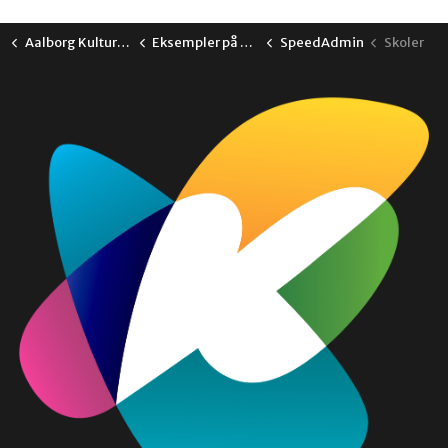
Aalborg Kulturskole
Eksempler på brug af komponenter
SpeedAdmin
Skoler