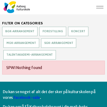
FILTER ON CATEGORIES
BGK-ARRANGEMENT
FORESTILLING
KONCERT
MGK-ARRANGEMENT
SGK-ARRANGEMENT
TALENTAKADEMI-ARRANGEMENT
SPWI Nothing found
Du kan se noget af alt det der sker på kulturskolen på
vores
Facebook-side
.
Du kan også få Kulturskolebrevet i din mail-boks.