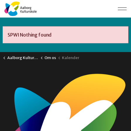
SPWI Nothing found
Aalborg Kulturskole
Om os
Kalender