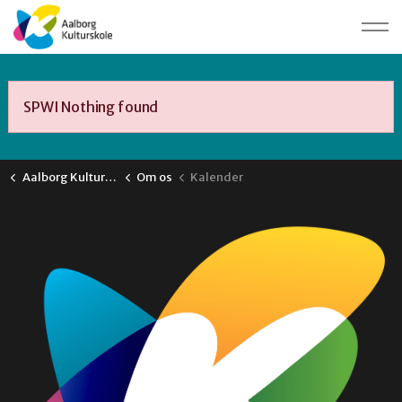
SPWI Nothing found
Aalborg Kulturskole
Om os
Kalender