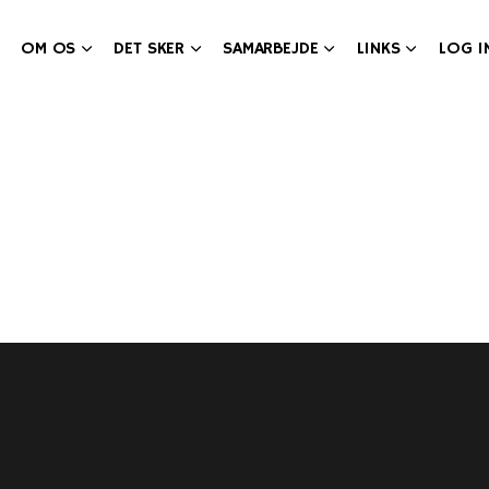
OM OS
DET SKER
SAMARBEJDE
LINKS
LOG I