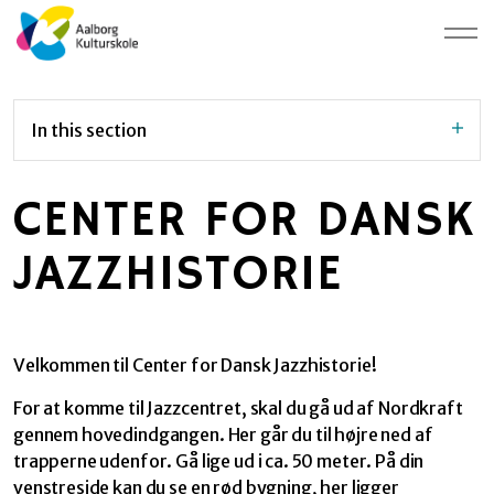
In this section
CENTER FOR DANSK
JAZZHISTORIE
Velkommen til Center for Dansk Jazzhistorie!
For at komme til Jazzcentret, skal du gå ud af Nordkraft
gennem hovedindgangen. Her går du til højre ned af
trapperne udenfor. Gå lige ud i ca. 50 meter. På din
venstreside kan du se en rød bygning, her ligger