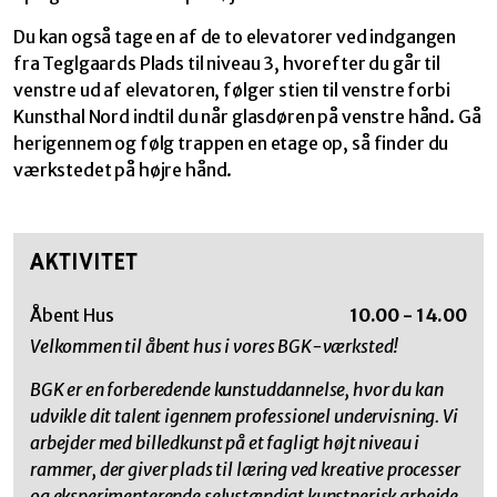
Du kan også tage en af de to elevatorer ved indgangen
fra Teglgaards Plads til niveau 3, hvorefter du går til
venstre ud af elevatoren, følger stien til venstre forbi
Kunsthal Nord indtil du når glasdøren på venstre hånd. Gå
herigennem og følg trappen en etage op, så finder du
værkstedet på højre hånd.
AKTIVITET
Åbent Hus
10.00 - 14.00
Velkommen til åbent hus i vores BGK-værksted!
BGK er en forberedende kunstuddannelse, hvor du kan
udvikle dit talent igennem professionel undervisning. Vi
arbejder med billedkunst på et fagligt højt niveau i
rammer, der giver plads til læring ved kreative processer
og eksperimenterende selvstændigt kunstnerisk arbejde,