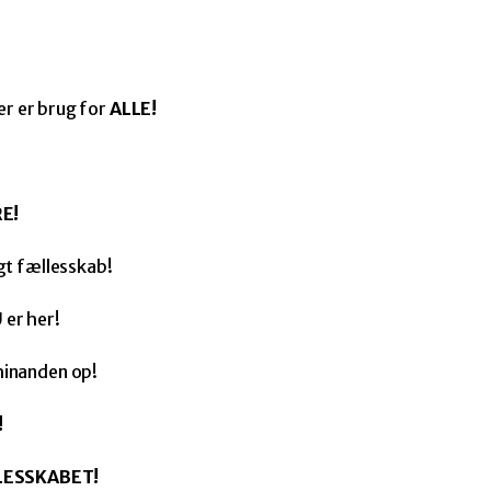
er er brug for
ALLE!
E!
gt fællesskab!
U
er her!
hinanden op!
!
LESSKABET!