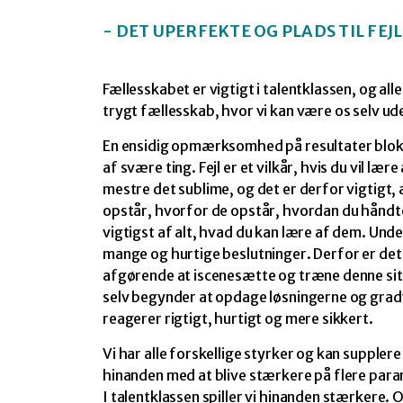
- DET UPERFEKTE OG PLADS TIL FEJL
Fællesskabet er vigtigt i talentklassen, og alle
trygt fællesskab, hvor vi kan være os selv u
En ensidig opmærksomhed på resultater bloke
af svære ting. Fejl er et vilkår, hvis du vil lære 
mestre det sublime, og det er derfor vigtigt,
opstår, hvorfor de opstår, hvordan du hånd
vigtigst af alt, hvad du kan lære af dem. Und
mange og hurtige beslutninger. Derfor er det
afgørende at iscenesætte og træne denne situa
selv begynder at opdage løsningerne og grad
reagerer rigtigt, hurtigt og mere sikkert.
Vi har alle forskellige styrker og kan suppler
hinanden med at blive stærkere på flere para
I talentklassen spiller vi hinanden stærkere. O