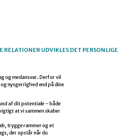
E RELATIONER UDVIKLES DET PERSONLIGE
ng og medansvar. Derfor vil
s og nysgerrighed end på dine
nd af dit potentiale – både
 vigtigt at vi sammen skaber
kab, trygge rammer og et
slags, der opstår når du