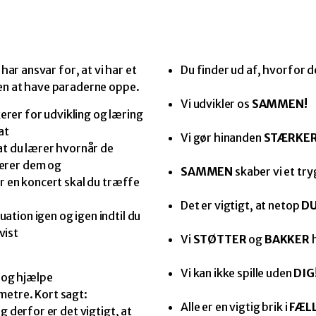
 har ansvar for, at vi har et
Du finder ud af, hvorfor d
den at have paraderne oppe.
Vi udvikler os
SAMMEN!
rer for udvikling og læring
at
Vi gør hinanden
STÆRKER
 at du lærer hvornår de
terer dem og
SAMMEN
skaber vi et try
er en koncert skal du træffe
Det er vigtigt, at netop
D
tion igen og igen indtil du
vist
Vi
STØTTER
og
BAKKER
Vi kan ikke spille uden
DIG
e og hjælpe
metre. Kort sagt:
Alle er en vigtig brik i
FÆL
g derfor er det vigtigt, at