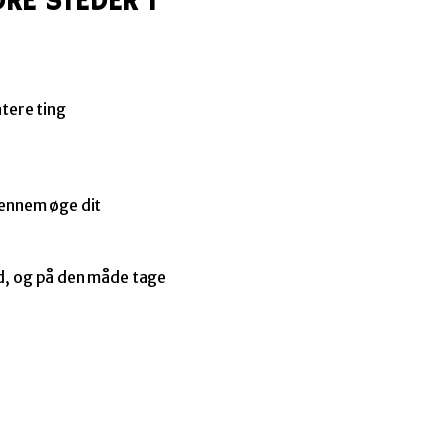
RE STEDER I
ntere ting
gennem øge dit
d, og på den måde tage