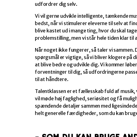
udfordrer dig selv.
Vi vil gerne udvikle intelligente, tænkende mus
bedst, når vi stimulerer eleverne til selv at fi
blive kastet ud i mange ting, hvor du skal tage
problemstilling, men vi står hele tiden klar til 
Når noget ikke fungerer, så taler vi sammen. 
spørgsmål er vigtige, så vi bliver klogere på di
at blive bedre og udvikle dig. Vi kommer løben
forventninger til dig, så udfordringerne pass
til at håndtere.
Talentklassen er et fællesskab fuld af musik,
vil møde høj faglighed, seriøsitet og få mulig
spændende detaljer sammen med ligesindede
helt generelle færdigheder, som du kan bruge 