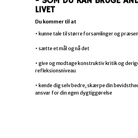
- SOM DU KAN BRUGE AND
LIVET
Du kommer til at
• kunne tale til større forsamlinger og præse
• sætte et mål og nå det
• give og modtage konstruktiv kritik og deri
refleksionsniveau
• kende dig selv bedre, skærpe din bevidsthe
ansvar for din egen dygtiggørelse