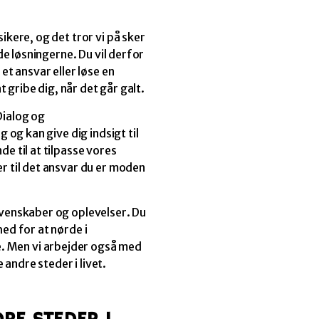
ikere, og det tror vi på sker
nde løsningerne. Du vil derfor
 et ansvar eller løse en
at gribe dig, når det går galt.
Dialog og
g og kan give dig indsigt til
de til at tilpasse vores
er til det ansvar du er moden
 venskaber og oplevelser. Du
hed for at nørde i
. Men vi arbejder også med
andre steder i livet.